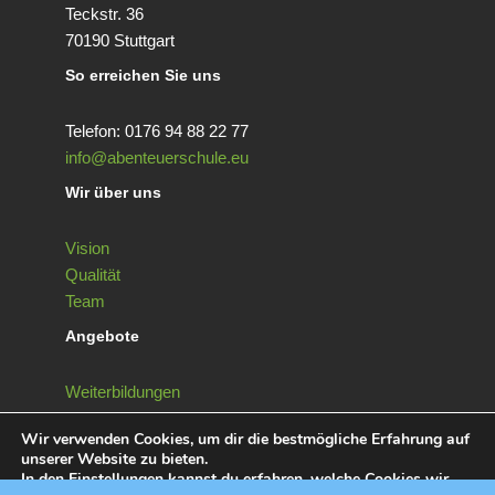
Teckstr. 36
70190 Stuttgart
So erreichen Sie uns
Telefon: 0176 94 88 22 77
info@abenteuerschule.eu
Wir über uns
Vision
Qualität
Team
Angebote
Weiterbildungen
Ferienfreizeiten
Wir verwenden Cookies, um dir die bestmögliche Erfahrung auf
Klassenfahrten
unserer Website zu bieten.
In den
Einstellungen
kannst du erfahren, welche Cookies wir