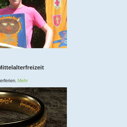
ittelalterfreizeit
erferien.
Mehr