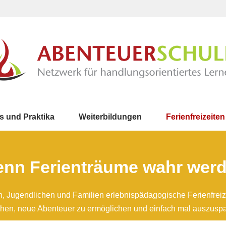
s und Praktika
Weiterbildungen
Ferienfreizeiten
nn Ferienträume wahr wer
n, Jugendlichen und Familien erlebnispädagogische Ferienfreiz
iehen, neue Abenteuer zu ermöglichen und einfach mal auszusp