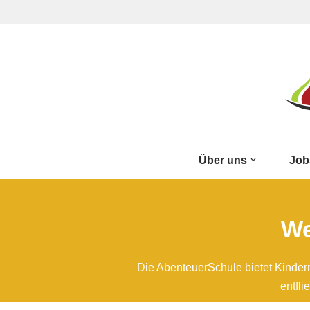
Zum
Inhalt
springen
Über uns
Job
We
Die AbenteuerSchule bietet Kinder
entfl