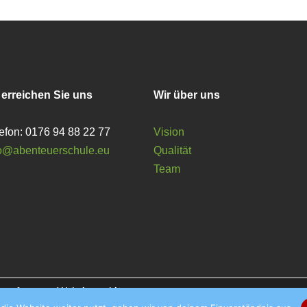
 erreichen Sie uns
Wir über uns
efon: 0176 94 88 22 77
Vision
fo@abenteuerschule.eu
Qualität
Team
 auf unserer Website zu bieten.
r verwenden oder sie ausschalten. Weitere Informationen findest du