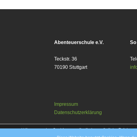
Abenteuerschule e.V.
So
Teckstr. 36
Tel
70190 Stuttgart
in
Impressum
Datenschutzerklärung
Wir verwenden Cookies, um dir die bestmögliche Erfahrung
In den
Einstellungen
kannst du erfahren, welche Cookies wi