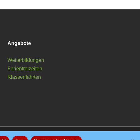
Angebote
Weiterbildungen
Ferienfreizeiten
Klassenfahrten
GDPR Cookie-
Alle akzeptieren
Ablehnen