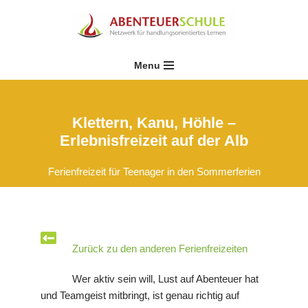
Zum
Inhalt
Menu
springen
Klettern, Kanu, Höhle –
Erlebnisfreizeit auf der Alb
Ferienfreizeit für Teenager in den Sommerferien
Zurück zu den anderen Ferienfreizeiten
Wer aktiv sein will, Lust auf Abenteuer hat
und Teamgeist mitbringt, ist genau richtig auf